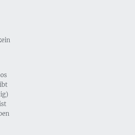
kein
los
ibt
ig)
ist
eben