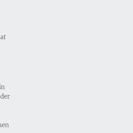
at
in
 der
men