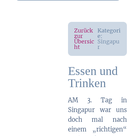
Zurück
Kategori
zur
e:
Übersic
Singapu
ht
r
Essen und
Trinken
AM 3. Tag in
Singapur war uns
doch mal nach
einem „richtigen“