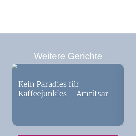
Weitere Gerichte
Kein Paradies für
C
Kaffeejunkies – Amritsar
w
h