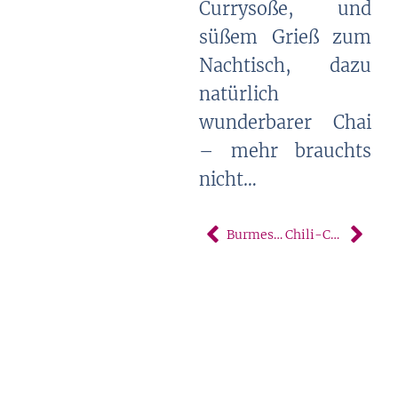
Currysoße, und
süßem Grieß zum
Nachtisch, dazu
natürlich
wunderbarer Chai
– mehr brauchts
nicht…
Burmesisch naschen in Singapur
Chili-Crab mit Bier – lob ich mir!