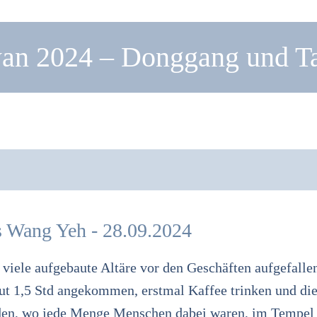
an 2024 – Donggang und T
s Wang Yeh - 28.09.2024
viele aufgebaute Altäre vor den Geschäften aufgefalle
ut 1,5 Std angekommen, erstmal Kaffee trinken und di
den, wo jede Menge Menschen dabei waren, im Tempel