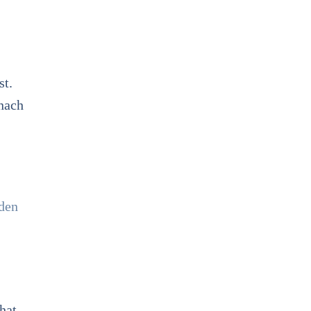
st.
nach
hat