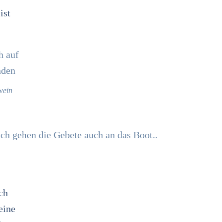
ist
wein
ch –
eine