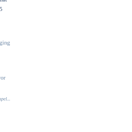
5
pel...