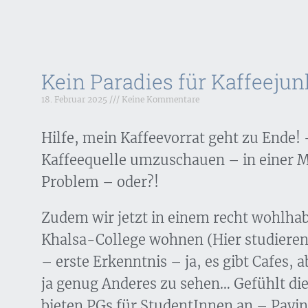
Kein Paradies für Kaffeejun
18. Februar 2025
Keine Kommentare
Hilfe, mein Kaffeevorrat geht zu Ende! 
Kaffeequelle umzuschauen – in einer Mil
Problem – oder?!
Zudem wir jetzt in einem recht wohlha
Khalsa-College wohnen (Hier studieren
– erste Erkenntnis – ja, es gibt Cafes, a
ja genug Anderes zu sehen… Gefühlt die
bieten PGs für StudentInnen an – Payin