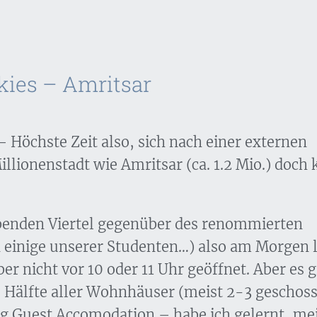
kies – Amritsar
– Höchste Zeit also, sich nach einer externen
lionenstadt wie Amritsar (ca. 1.2 Mio.) doch 
benden Viertel gegenüber des renommierten
 einige unserer Studenten…) also am Morgen 
ber nicht vor 10 oder 11 Uhr geöffnet. Aber es g
 Hälfte aller Wohnhäuser (meist 2-3 geschoss
g Guest Accomodation – habe ich gelernt, me