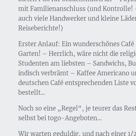
mit Familienanschluss (und Kontrolle! 
auch viele Handwerker und kleine Läden 
Reiseberichte!)
Erster Anlauf: Ein wunderschönes Café 
Garten! – Herrlich, wäre nicht die rel
Studenten am liebsten – Sandwichs, B
indisch verbrämt – Kaffee Americano 
deutschen Café entsprechenden Liste v
bestellt…
Noch so eine „Regel“, je teurer das Res
selbst bei togo-Angeboten…
Wir warten geduldig, und nach einer 1/