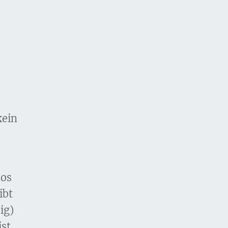
kein
los
ibt
ig)
ist