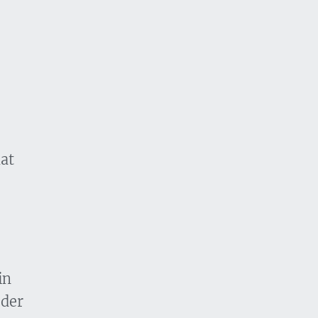
at
in
 der