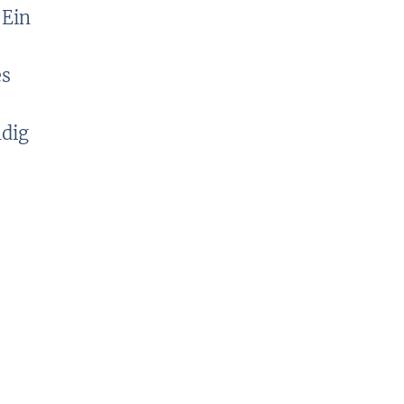
 Ein
es
ndig